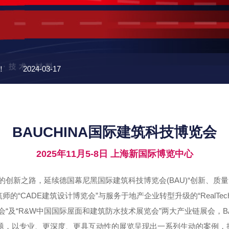
！
2024-03-17
享受超大视野的居家生活体验
2024-03-12
BAUCHINA国际建筑科技博览会
产
2024-03-12
2025年11月5-8日 上海新国际博览中心
2024-03-12
创新之路，延续德国幕尼黑国际建筑科技博览会(BAU)“创新、质
满活力
2023-08-10
的“CADE建筑设计博览会”与服务于地产企业转型升级的“RealTe
会“及“R&W中国国际屋面和建筑防水技术展览会”两大产业链展会，BA
展览主题，以专业、更深度、更具互动性的展览呈现出一系列生动的案例