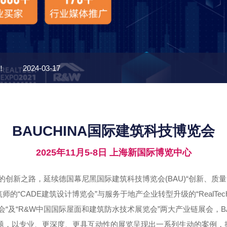
！
2024-03-17
享受超大视野的居家生活体验
2024-03-12
BAUCHINA国际建筑科技博览会
产
2024-03-12
2025年11月5-8日 上海新国际博览中心
2024-03-12
创新之路，延续德国幕尼黑国际建筑科技博览会(BAU)“创新、质
满活力
2023-08-10
的“CADE建筑设计博览会”与服务于地产企业转型升级的“RealTe
会“及“R&W中国国际屋面和建筑防水技术展览会”两大产业链展会，BA
展览主题，以专业、更深度、更具互动性的展览呈现出一系列生动的案例